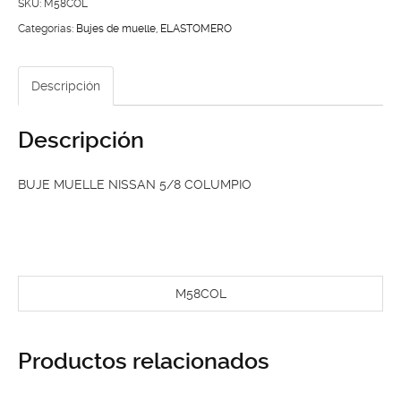
5/8
SKU:
M58COL
COLUMPIO
Categorías:
Bujes de muelle
,
ELASTOMERO
cantidad
Descripción
Descripción
BUJE MUELLE NISSAN 5/8 COLUMPIO
M58COL
Productos relacionados