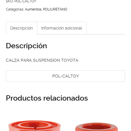
TOYOTA
SKU:
POL-CALTOY
cantidad
Categorías:
Aumentos
,
POLIURETANO
Descripción
Información adicional
Descripción
CALZA PARA SUSPENSION TOYOTA
POL-CALTOY
Productos relacionados