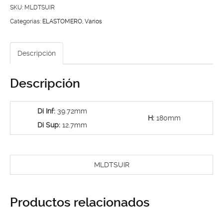
TSURU
SKU:
MLDTSUIR
III
Categorías:
ELASTOMERO
,
Varios
STD.
IZQUIERDA
Descripción
cantidad
Descripción
Di Inf:
39.72mm
H:
180mm
Di Sup:
12.7mm
MLDTSUIR
Productos relacionados