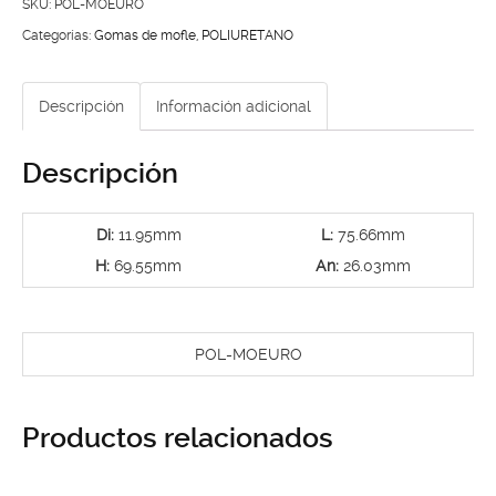
EUROVAN
SKU:
POL-MOEURO
cantidad
Categorías:
Gomas de mofle
,
POLIURETANO
Descripción
Información adicional
Descripción
Di:
11.95mm
L:
75.66mm
H:
69.55mm
An:
26.03mm
POL-MOEURO
Productos relacionados