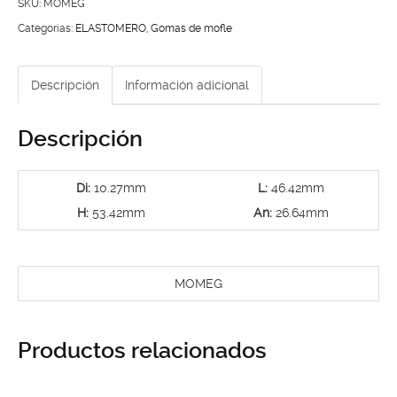
MEGANE
SKU:
MOMEG
cantidad
Categorías:
ELASTOMERO
,
Gomas de mofle
Descripción
Información adicional
Descripción
Di:
10.27mm
L:
46.42mm
H:
53.42mm
An:
26.64mm
MOMEG
Productos relacionados