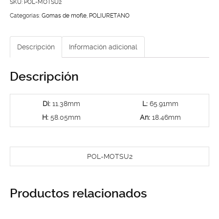
TSURU
SKU:
POL-MOTSU2
II
Categorías:
Gomas de mofle
,
POLIURETANO
cantidad
Descripción
Información adicional
Descripción
Di:
11.38mm
L:
65.91mm
H:
58.05mm
An:
18.46mm
POL-MOTSU2
Productos relacionados