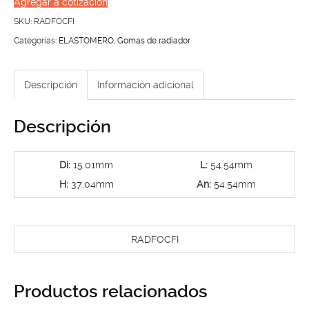
Agregar a cotización
DE
SKU:
RADFOCFI
FOCUS,
Categorías:
ELASTOMERO
,
Gomas de radiador
FIESTA
,
Descripción
Información adicional
IKON
cantidad
Descripción
Di:
15.01mm
L:
54.54mm
H:
37.04mm
An:
54.54mm
RADFOCFI
Productos relacionados