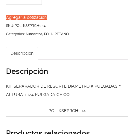
SEPARADOR
DE
Agregar a cotización
RESORTE
SKU:
POL-KSEPRCH1-14
DIAMETRO
Categorías:
Aumentos
,
POLIURETANO
5
PULGADAS
Descripción
Y
ALTURA
Descripción
1
1/4
KIT SEPARADOR DE RESORTE DIAMETRO 5 PULGADAS Y
PULGADA
ALTURA 1 1/4 PULGADA CHICO
CHICO
cantidad
POL-KSEPRCH1-14
Productos relacionados