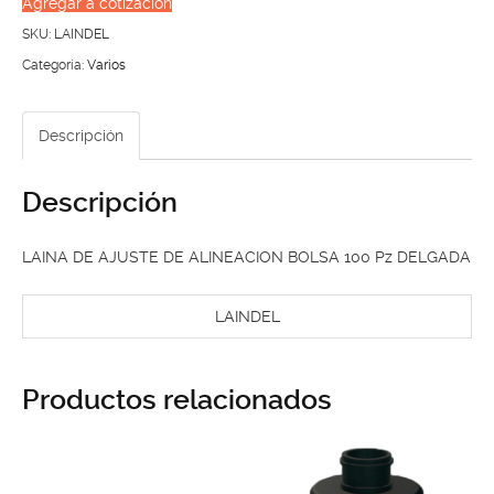
Agregar a cotización
DE
SKU:
LAINDEL
ALINEACION
Categoría:
Varios
BOLSA
100
Descripción
Pz
DELGADA
Descripción
cantidad
LAINA DE AJUSTE DE ALINEACION BOLSA 100 Pz DELGADA
LAINDEL
Productos relacionados