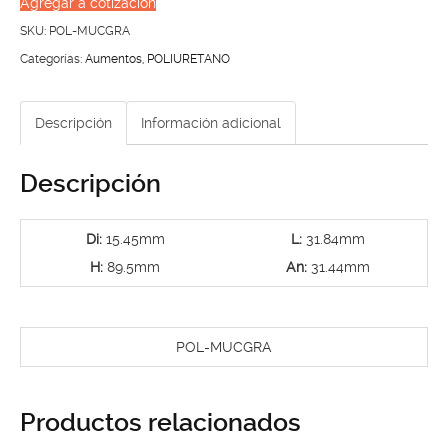
Agregar a cotización
GRANDE
SKU:
POL-MUCGRA
CERRADA
Categorías:
Aumentos
,
POLIURETANO
cantidad
Descripción
Información adicional
Descripción
Di:
15.45mm
L:
31.84mm
H:
89.5mm
An:
31.44mm
POL-MUCGRA
Productos relacionados