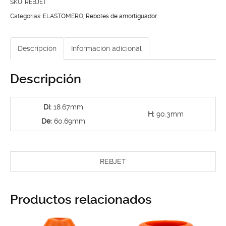
A3
SKU:
REBJET
cantidad
Categorías:
ELASTOMERO
,
Rebotes de amortiguador
Descripción
Información adicional
Descripción
Di:
18.67mm
H:
90.3mm
De:
60.69mm
REBJET
Productos relacionados