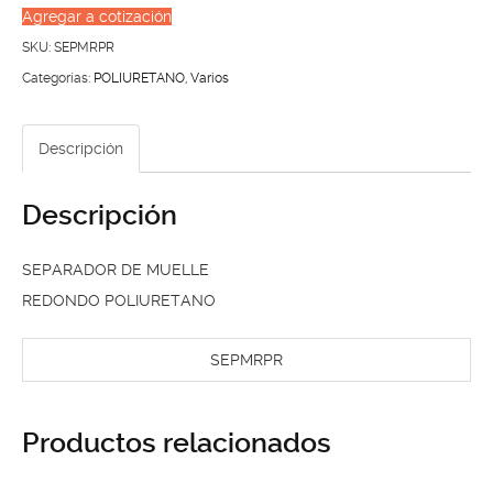
MUELLE
Agregar a cotización
REDONDO
SKU:
SEPMRPR
POLIURETANO
Categorías:
POLIURETANO
,
Varios
cantidad
Descripción
Descripción
SEPARADOR DE MUELLE
REDONDO POLIURETANO
SEPMRPR
Productos relacionados