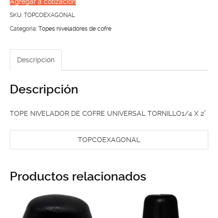
Agregar a cotización
COFRE
SKU:
TOPCOEXAGONAL
UNIVERSAL
Categoría:
Topes niveladores de cofre
TORNILLO1/4
X
Descripción
2”
cantidad
Descripción
TOPE NIVELADOR DE COFRE UNIVERSAL TORNILLO1/4 X 2”
TOPCOEXAGONAL
Productos relacionados