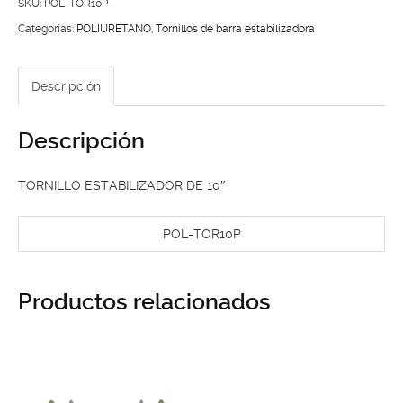
10"
SKU:
POL-TOR10P
cantidad
Categorías:
POLIURETANO
,
Tornillos de barra estabilizadora
Descripción
Descripción
TORNILLO ESTABILIZADOR DE 10″
POL-TOR10P
Productos relacionados