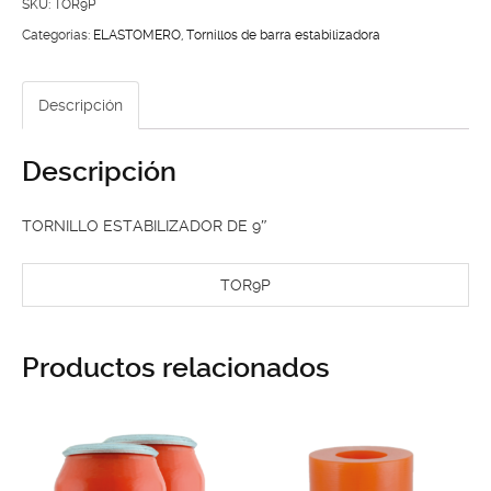
9"
SKU:
TOR9P
cantidad
Categorías:
ELASTOMERO
,
Tornillos de barra estabilizadora
Descripción
Descripción
TORNILLO ESTABILIZADOR DE 9″
TOR9P
Productos relacionados