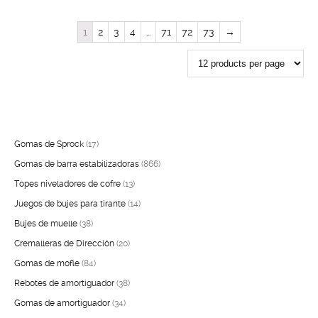
1
2
3
4
…
71
72
73
→
17
Gomas de Sprock
17
productos
866
Gomas de barra estabilizadoras
866
13
productos
Topes niveladores de cofre
13
productos
14
Juegos de bujes para tirante
14
38
productos
Bujes de muelle
38
productos
20
Cremalleras de Dirección
20
84
productos
Gomas de mofle
84
productos
38
Rebotes de amortiguador
38
34
productos
Gomas de amortiguador
34