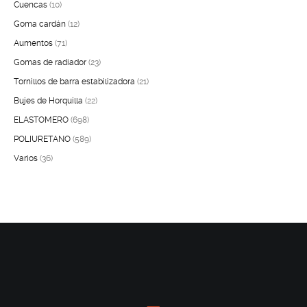
10
productos
Cuencas
10
productos
12
Goma cardán
12
71
productos
Aumentos
71
productos
23
Gomas de radiador
23
productos
21
Tornillos de barra estabilizadora
21
22
productos
Bujes de Horquilla
22
698
productos
ELASTOMERO
698
productos
589
POLIURETANO
589
36
productos
Varios
36
productos