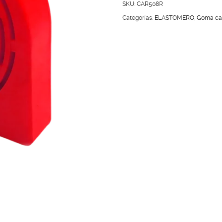
cantidad
SKU:
CAR508R
Categorías:
ELASTOMERO
,
Goma ca