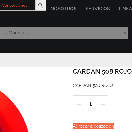
NOSOTROS
SERVICIOS
LÍNE
CARDAN 508 ROJO
CARDAN 508 ROJO
CARDAN
508
ROJO
Agregar a cotización