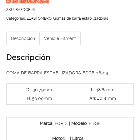
Agregar a cotización
ESTABILIZADORA
SKU:
BAEDGE06
EDGE
Categorías:
ELASTOMERO
,
Gomas de barra estabilizadoras
06-
09
Descripción
Vehicle Fitment
cantidad
Descripción
GOMA DE BARRA ESTABILIZADORA EDGE 06-09
Di:
30.79mm
L:
48.62mm
H:
50.00mm
An:
40.81mm
Marca:
FORD |
Modelo:
EDGE
Motor:
– |
Litros:
–