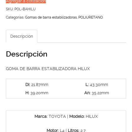
Agregar a cotización
ESTABILIZADORA
SKU:
POL-BAHILU
HILUX
Categorías:
Gomas de barra estabilizadoras
,
POLIURETANO
06-
11’
Descripción
cantidad
Descripción
GOMA DE BARRA ESTABILIZADORA HILUX
Di:
21.87mm
L:
43.30mm
H:
39.20mm
An:
35.22mm
Marca:
TOYOTA |
Modelo:
HILUX
Motor:
L4 |
Litros:
2.7