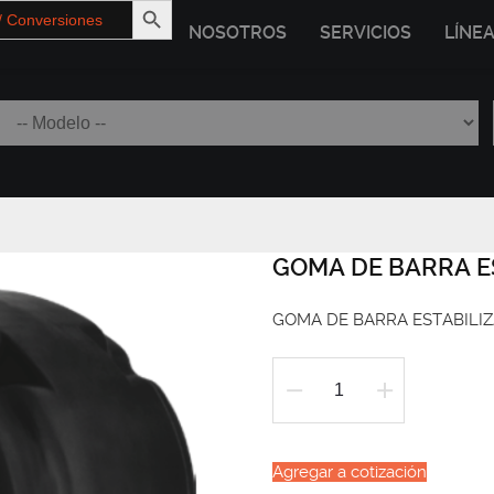
NOSOTROS
SERVICIOS
LÍNE
GOMA DE BARRA E
GOMA DE BARRA ESTABILI
GOMA
DE
BARRA
Agregar a cotización