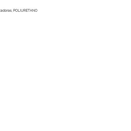
zadoras
,
POLIURETANO