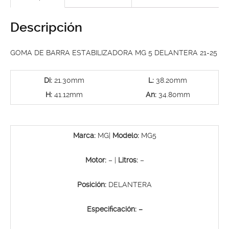
Descripción
GOMA DE BARRA ESTABILIZADORA MG 5 DELANTERA 21-25
Di:
21.30mm
L:
38.20mm
H:
41.12mm
An:
34.80mm
Marca:
MG|
Modelo:
MG5
Motor:
– |
Litros:
–
Posición:
DELANTERA
Especificación: –