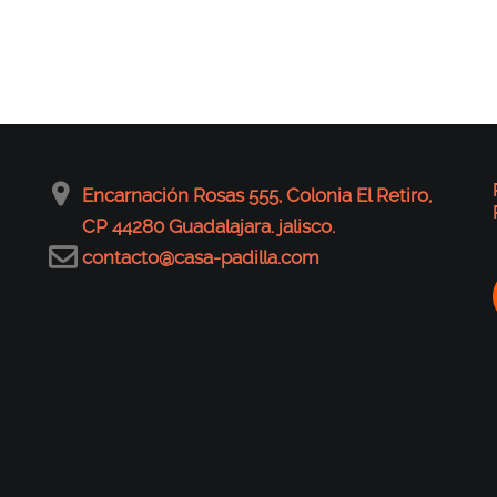
Encarnación Rosas 555, Colonia El Retiro,
CP 44280 Guadalajara. jalisco.
contacto@casa-padilla.com