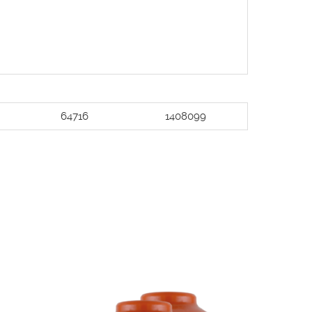
64716
1408099