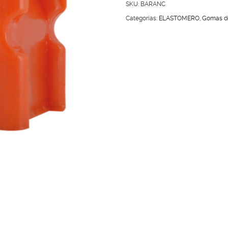
ESTABILIZADORA
SKU:
BARANC
RANGER
Categorías:
ELASTOMERO
,
Gomas de
4X2
cantidad