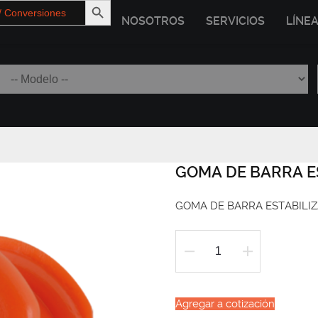
NOSOTROS
SERVICIOS
LÍNE
GOMA DE BARRA E
GOMA DE BARRA ESTABILI
GOMA
DE
BARRA
Agregar a cotización