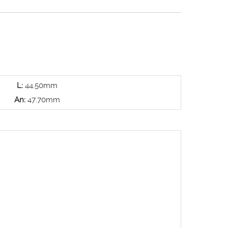
L:
44.50mm
An:
47.70mm