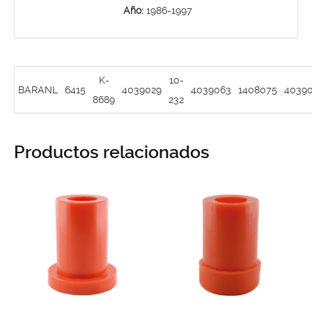
Año:
1986-1997
K-
10-
BARANL
6415
4039029
4039063
1408075
4039
8689
232
Productos relacionados