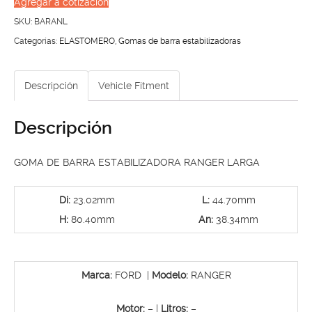
Agregar a cotización
ESTABILIZADORA
SKU:
BARANL
RANGER
Categorías:
ELASTOMERO
,
Gomas de barra estabilizadoras
LARGA
cantidad
Descripción
Vehicle Fitment
Descripción
GOMA DE BARRA ESTABILIZADORA RANGER LARGA
Di:
23.02mm
L:
44.70mm
H:
80.40mm
An:
38.34mm
Marca:
FORD |
Modelo:
RANGER
Motor:
– |
Litros:
–