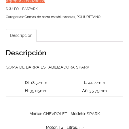
Agregar a cotización
ESTABILIZADORA
SKU:
POL-BASPARK
SPARK
Categorías:
Gomas de barra estabilizadoras
,
POLIURETANO
cantidad
Descripción
Descripción
GOMA DE BARRA ESTABILIZADORA SPARK
Di:
18.52mm
L:
44.22mm
H:
35.05mm
An:
35.75mm
Marca:
CHEVROLET |
Modelo:
SPARK
Motor:
L4 |
Litros:
1.2