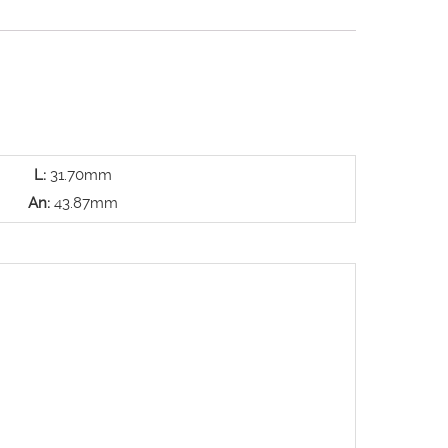
L:
31.70mm
An:
43.87mm