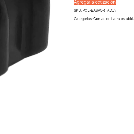
BARRA
Agregar a cotización
ESTABILIZADORA
SKU:
POL-BASPORTAD13
SPORTAGE
Categorías:
Gomas de barra estabili
11-
13’
DELANTERA
cantidad