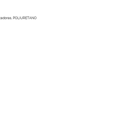
zadoras
,
POLIURETANO