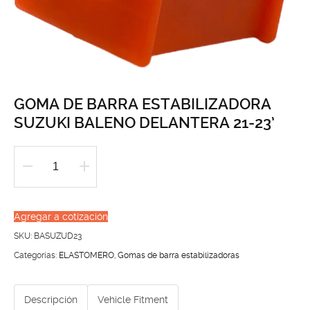
GOMA DE BARRA ESTABILIZADORA
SUZUKI BALENO DELANTERA 21-23’
GOMA
DE
BARRA
Agregar a cotización
ESTABILIZADORA
SKU:
BASUZUD23
SUZUKI
Categorías:
ELASTOMERO
,
Gomas de barra estabilizadoras
BALENO
DELANTERA
Descripción
Vehicle Fitment