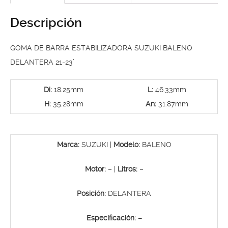
21-
23’
Descripción
cantidad
GOMA DE BARRA ESTABILIZADORA SUZUKI BALENO
DELANTERA 21-23’
Di:
18.25mm
L:
46.33mm
H:
35.28mm
An:
31.87mm
Marca:
SUZUKI |
Modelo:
BALENO
Motor:
– |
Litros:
–
Posición:
DELANTERA
Especificación: –