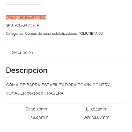
DE
BARRA
Agregar a cotización
ESTABILIZADORA
SKU:
POL-BAVOYTR
TOWN
Categorías:
Gomas de barra estabilizadoras
,
POLIURETANO
CONTRY,
VOYAGER
Descripción
96-
2000
Descripción
TRASERA
cantidad
GOMA DE BARRA ESTABILIZADORA TOWN CONTRY,
VOYAGER 96-2000 TRASERA
Di:
16.78mm
L:
38.12mm
H:
38.03mm
An:
32.68mm