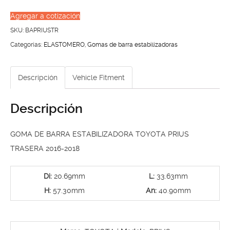
BARRA
Agregar a cotización
ESTABILIZADORA
SKU:
BAPRIUSTR
TOYOTA
Categorías:
ELASTOMERO
,
Gomas de barra estabilizadoras
PRIUS
TRASERA
Descripción
Vehicle Fitment
2016-
2018
Descripción
cantidad
GOMA DE BARRA ESTABILIZADORA TOYOTA PRIUS
TRASERA 2016-2018
Di:
20.69mm
L:
33.63mm
H:
57.30mm
An:
40.90mm