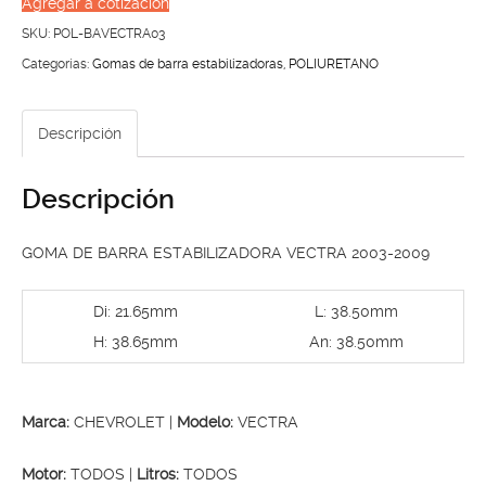
Agregar a cotización
ESTABILIZADORA
SKU:
POL-BAVECTRA03
VECTRA
Categorías:
Gomas de barra estabilizadoras
,
POLIURETANO
2003-
2009
Descripción
cantidad
Descripción
GOMA DE BARRA ESTABILIZADORA VECTRA 2003-2009
Di: 21.65mm
L: 38.50mm
H: 38.65mm
An: 38.50mm
Marca:
CHEVROLET |
Modelo:
VECTRA
Motor:
TODOS |
Litros:
TODOS