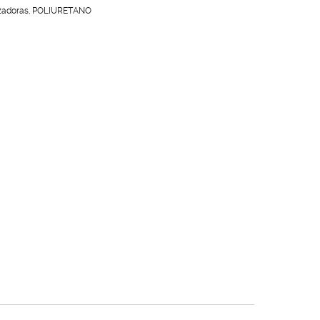
zadoras
,
POLIURETANO