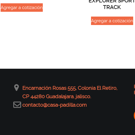
EXPLORER SPOR
TRACK
Agregar a cotización
Agregar a cotización
Encarnación Rosas 555, Colonia El Retiro,
CP 44280 Guadalajara. jalisco.
contacto@casa-padilla.com