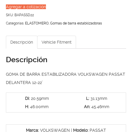
BARRA
Agregar a cotización
ESTABILIZADORA
SKU:
BAPASSD22
VOLKSWAGEN
Categorías:
ELASTOMERO
,
Gomas de barra estabilizadoras
PASSAT
DELANTERA
Descripción
Vehicle Fitment
12-
22’
Descripción
cantidad
GOMA DE BARRA ESTABILIZADORA VOLKSWAGEN PASSAT
DELANTERA 12-22’
Di:
20.59mm
L:
31.13mm
H:
46.00mm
An:
45.46mm
Marca:
VOLKSWAGEN |
Modelo:
PASSAT