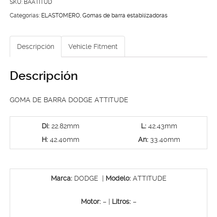
DODGE
SKU:
BAATITUD
ATTITUDE
Categorías:
ELASTOMERO
,
Gomas de barra estabilizadoras
cantidad
Descripción
Vehicle Fitment
Descripción
GOMA DE BARRA DODGE ATTITUDE
Di:
22.82mm
L:
42.43mm
H:
42.40mm
An:
33.40mm
Marca:
DODGE |
Modelo:
ATTITUDE
Motor:
– |
Litros:
–