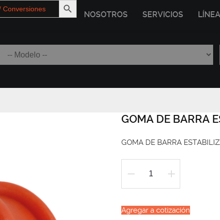
NOSOTROS
SERVICIOS
LÍNE
GOMA DE BARRA E
GOMA DE BARRA ESTABILIZ
GOMA
DE
BARRA
Agregar a cotización