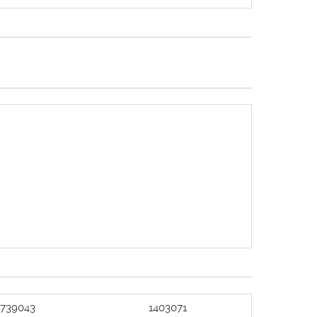
2739043
1403071