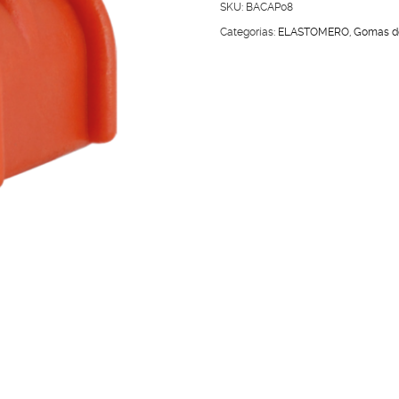
ESTABILIZADORA
SKU:
BACAP08
CAPTIVA
Categorías:
ELASTOMERO
,
Gomas de
08-
12
cantidad