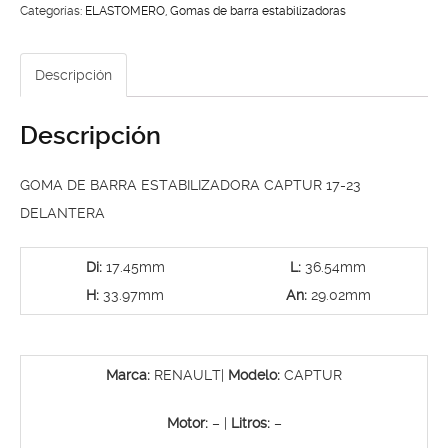
CAPTUR
Categorías:
ELASTOMERO
,
Gomas de barra estabilizadoras
17-
23
Descripción
DELANTERA
cantidad
Descripción
GOMA DE BARRA ESTABILIZADORA CAPTUR 17-23
DELANTERA
Di:
17.45mm
L:
36.54mm
H:
33.97mm
An:
29.02mm
Marca:
RENAULT|
Modelo:
CAPTUR
Motor:
– |
Litros:
–