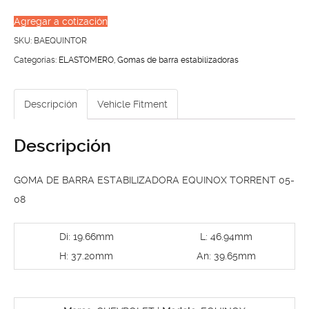
BARRA
Agregar a cotización
ESTABILIZADORA
SKU:
BAEQUINTOR
EQUINOX
Categorías:
ELASTOMERO
,
Gomas de barra estabilizadoras
TORRENT
05-
Descripción
Vehicle Fitment
08
cantidad
Descripción
GOMA DE BARRA ESTABILIZADORA EQUINOX TORRENT 05-
08
Di: 19.66mm
L: 46.94mm
H: 37.20mm
An: 39.65mm