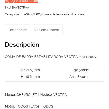
Agregar a cotización
ESTABILIZADORA
SKU:
BAVECTRA03
VECTRA
Categorías:
ELASTOMERO
,
Gomas de barra estabilizadoras
2003-
2009
Descripción
Vehicle Fitment
cantidad
Descripción
GOMA DE BARRA ESTABILIZADORA VECTRA 2003-2009
Di: 21.65mm
L: 38.50mm
H: 38.65mm
An: 38.50mm
Marca:
CHEVROLET |
Modelo:
VECTRA
Motor:
TODOS |
Litros:
TODOS